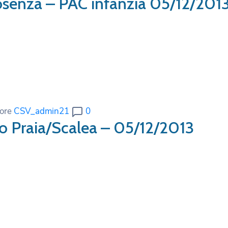
Cosenza – PAC infanzia 05/12/201
ore
CSV_admin21
0
io Praia/Scalea – 05/12/2013