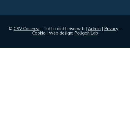
©
CSV Cosenza
- Tutti i diritti riservati |
Admin
|
Privacy
-
Cookie
| Web design:
PoligoniLab