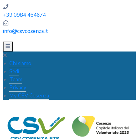
+39 0984 464674
info@csvcosenza.it
Chi siamo
Sedi
Team
Privacy
My CSV Cosenza