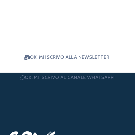
su notizie e opportunità per il terzo
settore? Iscriviti e ricevi le nostre
news!
OK, MI ISCRIVO ALLA NEWSLETTER!
OK, MI ISCRIVO AL CANALE WHATSAPP!