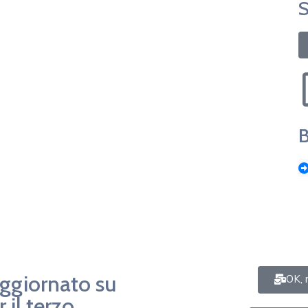
S
B
aggiornato su
OK, 
 il terzo