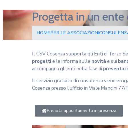
Progetta in un ente 
HOME
PER LE ASSOCIAZIONI
CONSULENZ
Il CSV Cosenza supporta gli Enti di Terzo Set
progetti
e le informa sulle
novità
e sui
band
accompagna gli enti nella fase di
presentazi
Il servizio gratuito di consulenza viene ero
Cosenza presso l’ufficio in Viale Mancini 77/F
Prenota appuntamento in presenza