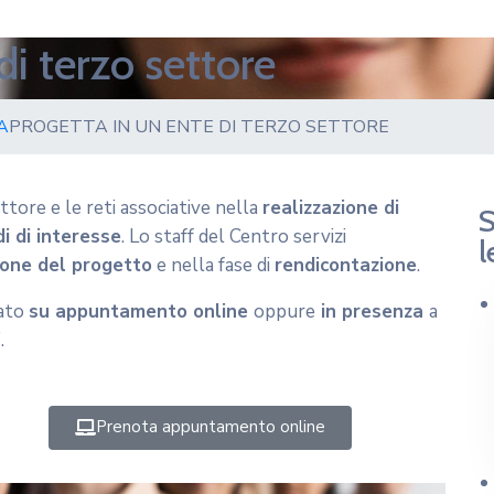
di terzo settore
A
PROGETTA IN UN ENTE DI TERZO SETTORE
tore e le reti associative nella
realizzazione di
S
i di interesse
. Lo staff del Centro servizi
l
one del progetto
e nella fase di
rendicontazione
.
gato
su appuntamento online
oppure
in presenza
a
.
Prenota appuntamento online