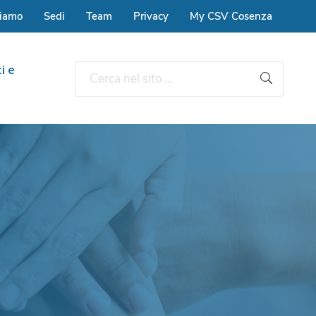
siamo
Sedi
Team
Privacy
My CSV Cosenza
i e