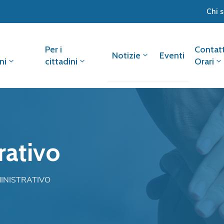
Chi 
Per i
Contatt
Notizie
Eventi
ni
cittadini
Orari
rativo
MINISTRATIVO