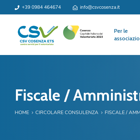
+39 0984 464674
info@csvcosenza.it
Per le
associazio
Fiscale / Amminist
HOME
CIRCOLARE CONSULENZA
FISCALE / AM