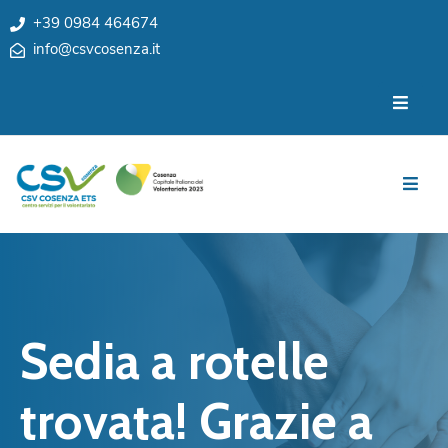
+39 0984 464674
info@csvcosenza.it
Per
Chi
le
siamo
associazioni
Sedi
Per
i
Team
cittadini
Privacy
Notizie
My
Eventi
CSV
Sedia a rotelle
Cosenza
Contatti
e
trovata! Grazie a
Orari