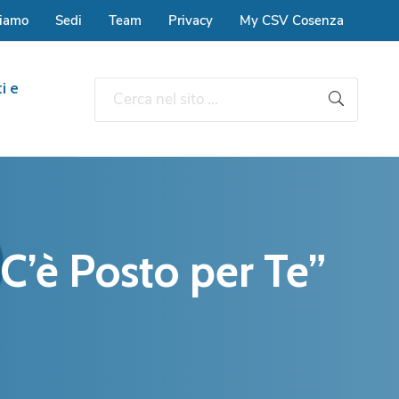
siamo
Sedi
Team
Privacy
My CSV Cosenza
i e
C’è Posto per Te”