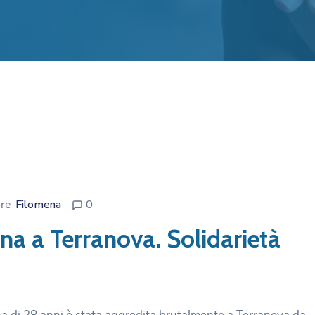
ore
Filomena
0
a a Terranova. Solidarietà