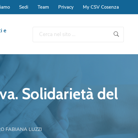
siamo
Sedi
Team
Privacy
My CSV Cosenza
i e
a. Solidarietà del
O FABIANA LUZZI