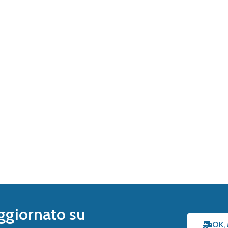
ggiornato su
OK,