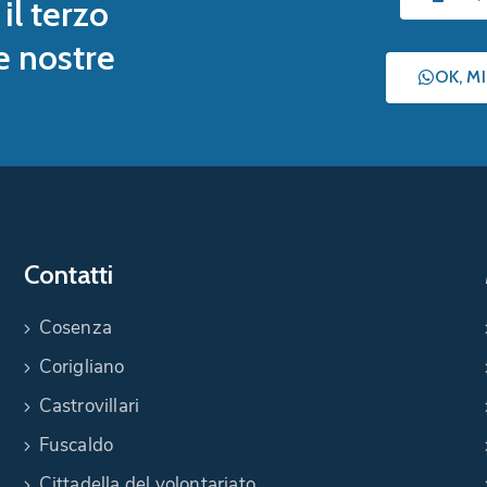
il terzo
le nostre
OK, M
Contatti
Cosenza
Corigliano
Castrovillari
Fuscaldo
Cittadella del volontariato