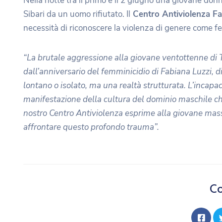
Nella notte tra il primo e il 2 giugno una giovane do
Sibari da un uomo rifiutato. Il
Centro Antiviolenza Fa
necessità di riconoscere la violenza di genere come f
“La brutale aggressione alla giovane ventottenne di T
dall’anniversario del femminicidio di Fabiana Luzzi,
lontano o isolato, ma una realtà strutturata. L’incapaci
manifestazione della cultura del dominio maschile che 
nostro Centro Antiviolenza esprime alla giovane massi
affrontare questo profondo trauma”.
Co