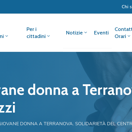
Chi 
Per i
Contatt
Notizie
Eventi
ni
cittadini
Orari
ane donna a Terranov
zzi
GIOVANE DONNA A TERRANOVA. SOLIDARIETÀ DEL CENTR