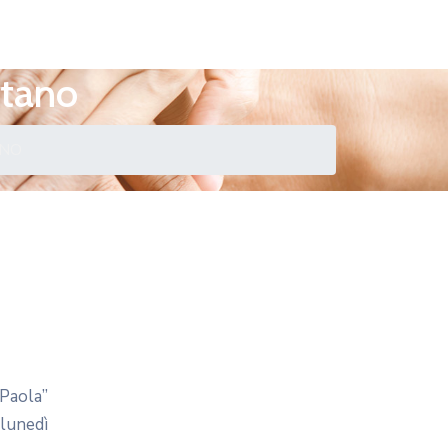
rtano
ANO
 Paola”
lunedì