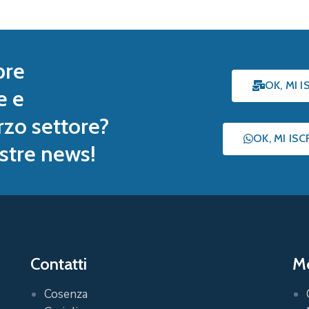
pre
OK, MI 
e e
rzo settore?
OK, MI IS
nostre news!
Contatti
Me
Cosenza