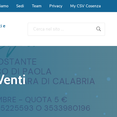
siamo
Sedi
Team
Privacy
My CSV Cosenza
i e
Venti