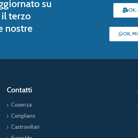
ggiornato su
OK,
il terzo
le nostre
OK, M
Contatti
Cosenza
Corigliano
Castrovillari