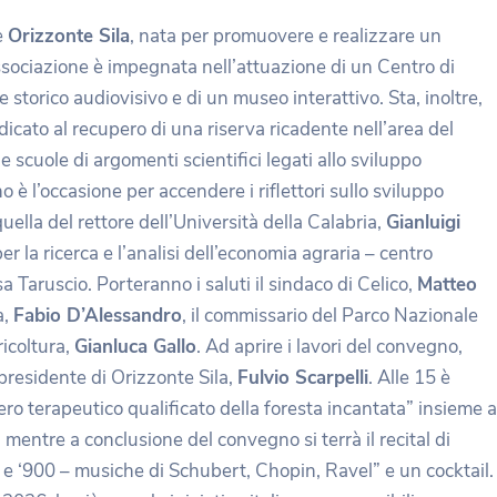
e
Orizzonte Sila
, nata per promuovere e realizzare un
’associazione è impegnata nell’attuazione di un Centro di
 storico audiovisivo e di un museo interattivo. Sta, inoltre,
icato al recupero di una riserva ricadente nell’area del
e scuole di argomenti scientifici legati allo sviluppo
o è l’occasione per accendere i riflettori sullo sviluppo
uella del rettore dell’Università della Calabria,
Gianluigi
er la ricerca e l’analisi dell’economia agraria – centro
a Taruscio. Porteranno i saluti il sindaco di Celico,
Matteo
a,
Fabio D’Alessandro
, il commissario del Parco Nazionale
ricoltura,
Gianluca Gallo
. Ad aprire i lavori del convegno,
l presidente di Orizzonte Sila,
Fulvio Scarpelli
. Alle 15 è
ero terapeutico qualificato della foresta incantata” insieme a
entre a conclusione del convegno si terrà il recital di
 e ‘900 – musiche di Schubert, Chopin, Ravel” e un cocktail.