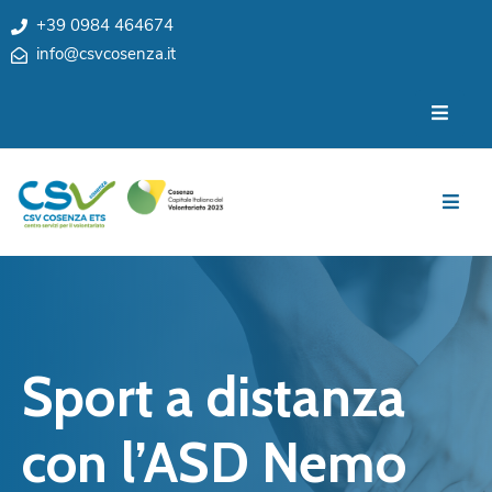
+39 0984 464674
info@csvcosenza.it
Per
Chi
le
siamo
associazioni
Sedi
Per
i
Team
cittadini
Privacy
Notizie
My
Eventi
CSV
Sport a distanza
Cosenza
Contatti
e
con l’ASD Nemo
Orari