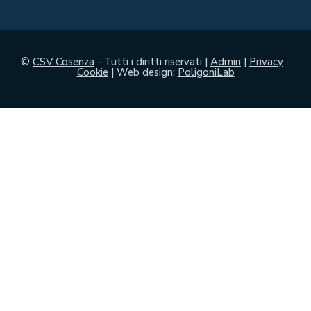
©
CSV Cosenza
- Tutti i diritti riservati |
Admin
|
Privacy
-
Cookie
| Web design:
PoligoniLab