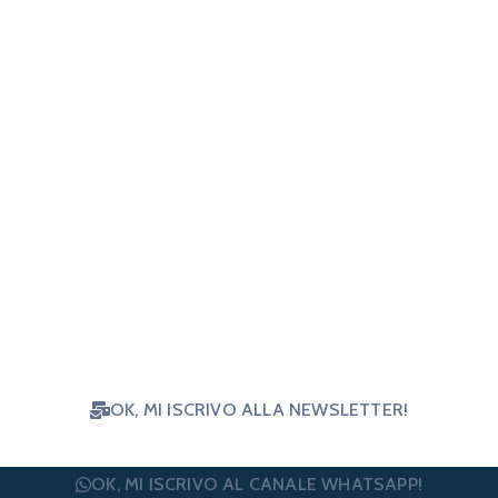
Vorresti essere sempre aggiornato
su notizie e opportunità per il terzo
settore? Iscriviti e ricevi le nostre
news!
OK, MI ISCRIVO ALLA NEWSLETTER!
OK, MI ISCRIVO AL CANALE WHATSAPP!