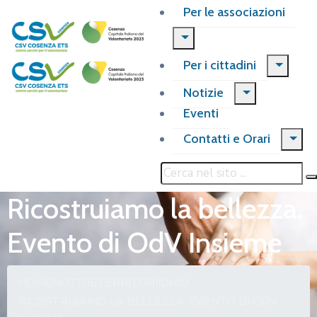
Per le associazioni
Per i cittadini
Notizie
Eventi
Contatti e Orari
Ricostruiamo la bellezza.
Evento di OdV Insieme
HOME
NOTIZIE
TERRITORI
IONIO
RICOSTRUIAMO LA BELLEZZA. EVENTO DI ODV