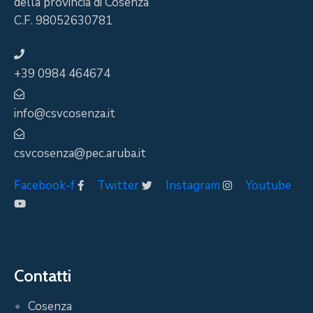
della provincia di Cosenza
C.F. 98052630781
+39 0984 464674
info@csvcosenza.it
csvcosenza@pec.aruba.it
Facebook-f
Twitter
Instagram
Youtube
Contatti
Cosenza