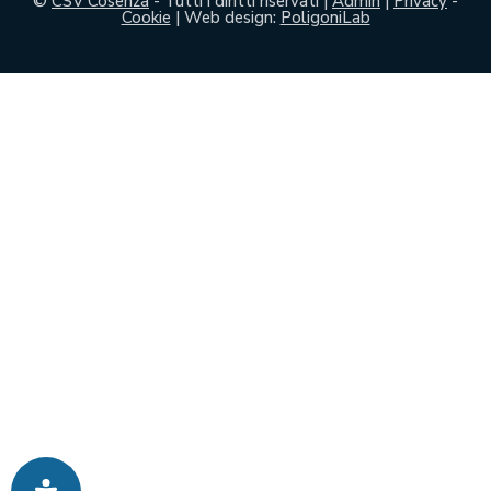
©
CSV Cosenza
- Tutti i diritti riservati |
Admin
|
Privacy
-
Cookie
| Web design:
PoligoniLab