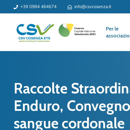
+39 0984 464674
info@csvcosenza.it
Per le
associazio
Raccolte Straordi
Enduro, Convegno 
sangue cordonale