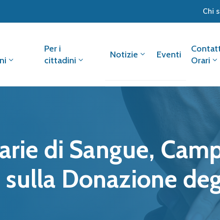
Chi 
Per i
Contatt
Notizie
Eventi
ni
cittadini
Orari
narie di Sangue, Cam
sulla Donazione degl