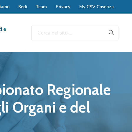
siamo
Sedi
Team
Privacy
My CSV Cosenza
i e
pionato Regionale
i Organi e del