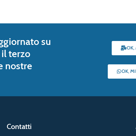
ggiornato su
OK,
il terzo
le nostre
OK, M
Contatti