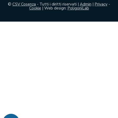
©
CSV Cosenza
- Tutti i diritti riservati |
Admin
|
Privacy
-
Cookie
| Web design:
PoligoniLab