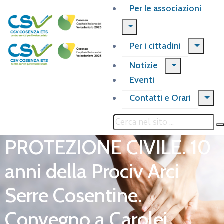
Per le associazioni
Per i cittadini
Notizie
Eventi
Contatti e Orari
PROTEZIONE CIVILE. 10
anni della Prociv Arci
Serre Cosentine.
Convegno a Carolei