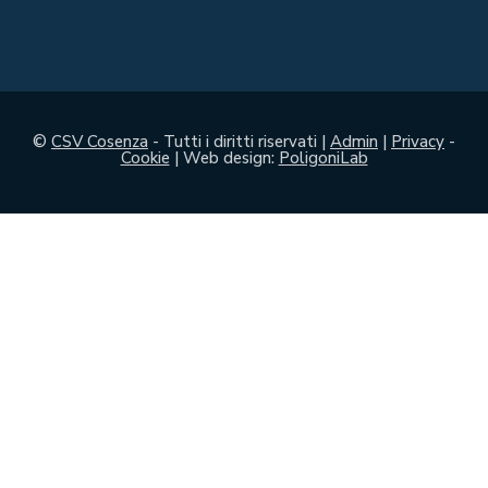
©
CSV Cosenza
- Tutti i diritti riservati |
Admin
|
Privacy
-
Cookie
| Web design:
PoligoniLab