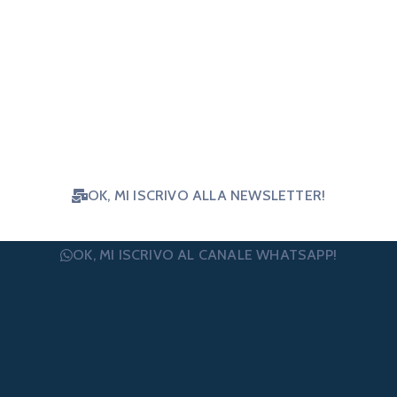
su notizie e opportunità per il terzo
settore? Iscriviti e ricevi le nostre
news!
OK, MI ISCRIVO ALLA NEWSLETTER!
OK, MI ISCRIVO AL CANALE WHATSAPP!