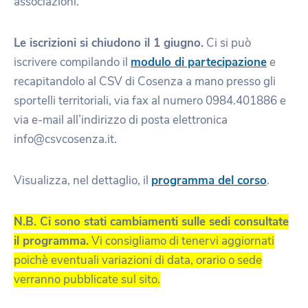
associazioni.
Le iscrizioni si chiudono il 1 giugno.
Ci si può
iscrivere compilando il
modulo di partecipazione
e
recapitandolo al CSV di Cosenza a mano presso gli
sportelli territoriali, via fax al numero 0984.401886 e
via e-mail all’indirizzo di posta elettronica
info@csvcosenza.it.
Visualizza, nel dettaglio, il
programma del corso
.
N.B. Ci sono stati cambiamenti sulle sedi consultate
il programma.
Vi consigliamo di tenervi aggiornati
poichè eventuali variazioni di data, orario o sede
verranno pubblicate sul sito.