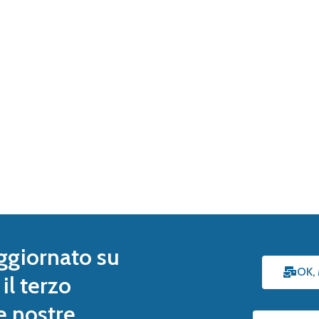
ggiornato su
OK,
il terzo
le nostre