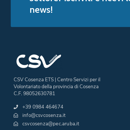
news!
CSV Cosenza ETS | Centro Servizi per il
Volontariato della provincia di Cosenza
C.F. 98052630781
+39 0984 464674
info@csvcosenza.it
csvcosenza@pec.aruba.it