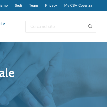
siamo
Sedi
Team
Privacy
My CSV Cosenza
i e
ale