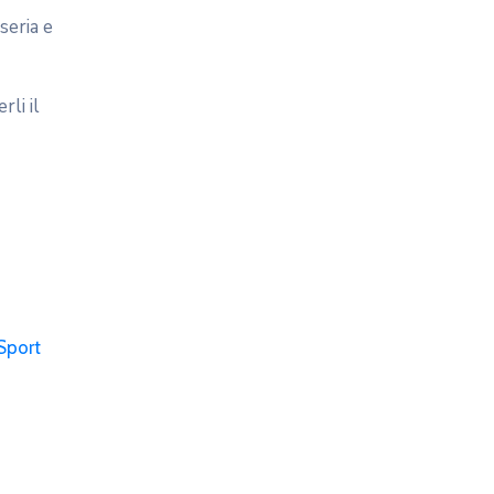
seria e
li il
Sport