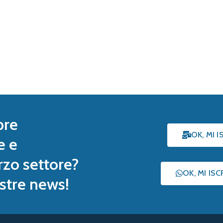
pre
OK, MI 
e e
rzo settore?
OK, MI IS
nostre news!