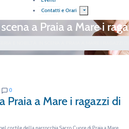
Eventi
Contatti e Orari
n scena a Praia a Mare i rag
SERIA E NOBILTÀ. IN SCENA A PRAIA A MARE I RAGAZZI 
0
a Praia a Mare i ragazzi di
 nel cortile della parrocchia Sacro Cuore di Praia a Mare,