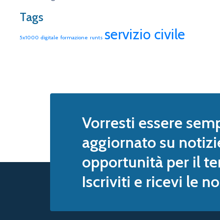
Tags
servizio civile
5x1000
digitale
formazione
runts
Vorresti essere sem
aggiornato su notizi
opportunità per il te
Iscriviti e ricevi le 