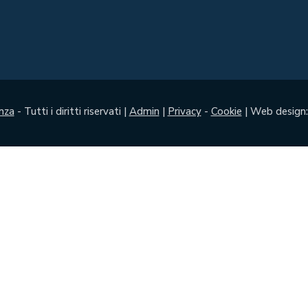
nza
- Tutti i diritti riservati |
Admin
|
Privacy
-
Cookie
| Web design