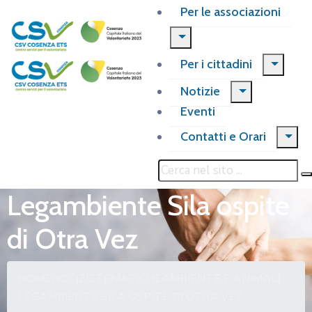
Per le associazioni
Per i cittadini
Notizie
Eventi
Contatti e Orari
Legambiente Sila ospite
di Otra Vez
HOME
NOTIZIE
TEMATICHE
AMBIENTE E ANIMALI
LEGAMBIENTE SILA OSPITE DI OTRA VEZ