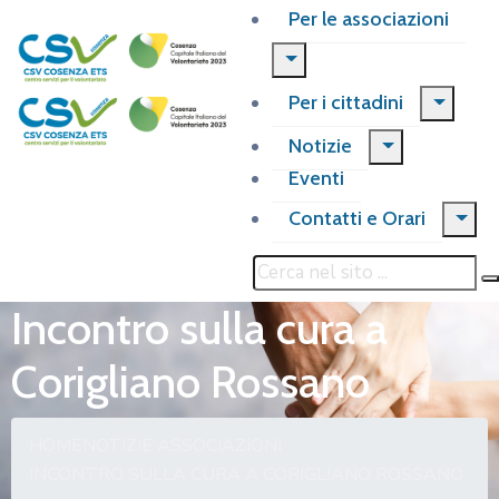
Per le associazioni
Per i cittadini
Notizie
Eventi
Contatti e Orari
Incontro sulla cura a
Corigliano Rossano
HOME
NOTIZIE ASSOCIAZIONI
INCONTRO SULLA CURA A CORIGLIANO ROSSANO