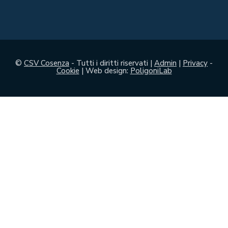
©
CSV Cosenza
- Tutti i diritti riservati |
Admin
|
Privacy
-
Cookie
| Web design:
PoligoniLab