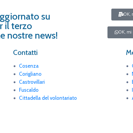
aggiornato su
OK, 
 il terzo
OK, mi 
i le nostre news!
Contatti
Me
Cosenza
Corigliano
Castrovillari
Fuscaldo
Cittadella del volontariato