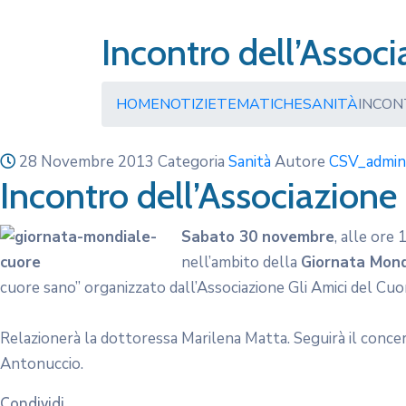
Incontro dell’Associ
HOME
NOTIZIE
TEMATICHE
SANITÀ
INCON
28 Novembre 2013
Categoria
Sanità
Autore
CSV_admi
Incontro dell’Associazione 
Sabato 30 novembre
, alle ore
nell’ambito della
Giornata Mond
cuore sano” organizzato dall’Associazione Gli Amici del Cuor
Relazionerà la dottoressa Marilena Matta. Seguirà il conce
Antonuccio.
Condividi