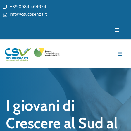
+39 0984 464674
info@csvcosenza.it
Per
Chi
le
siamo
associazioni
Sedi
Per
i
Team
cittadini
Privacy
Notizie
My
Eventi
CSV
I giovani di
Cosenza
Contatti
e
Crescere al Sud al
Orari