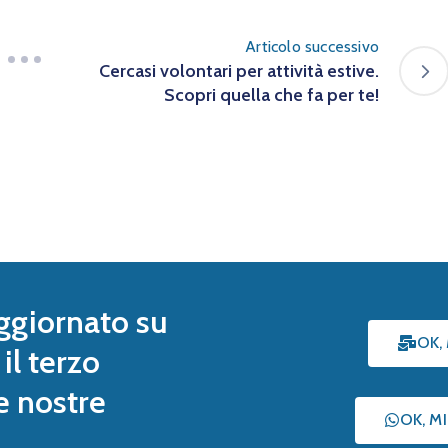
Articolo successivo
Cercasi volontari per attività estive.
Scopri quella che fa per te!
ggiornato su
OK,
il terzo
le nostre
OK, M