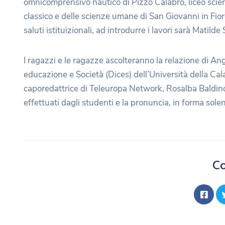
omnicomprensivo nautico di Pizzo Calabro, liceo scient
classico e delle scienze umane di San Giovanni in Fiore,
saluti istituizionali, ad introdurre i lavori sarà Matil
I ragazzi e le ragazze ascolteranno la relazione di A
educazione e Società (Dices) dell’Università della Cala
caporedattrice di Teleuropa Network, Rosalba Baldino.
effettuati dagli studenti e la pronuncia, in forma sole
Co