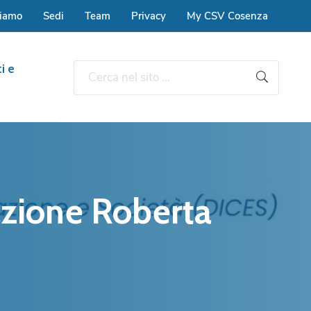
siamo
Sedi
Team
Privacy
My CSV Cosenza
i e
azione Roberta