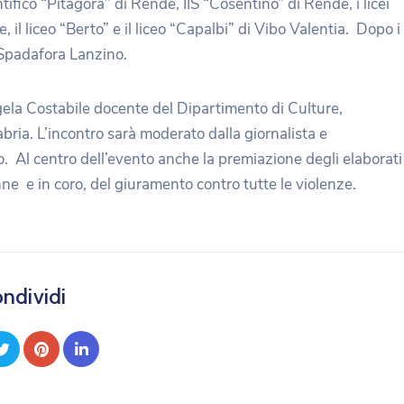
ifico “Pitagora” di Rende, IIS “Cosentino” di Rende, i licei
 il liceo “Berto” e il liceo “Capalbi” di Vibo Valentia. Dopo i
de Spadafora Lanzino.
ngela Costabile docente del Dipartimento di Culture,
bria. L’incontro sarà moderato dalla giornalista e
 Al centro dell’evento anche la premiazione degli elaborati
nne e in coro, del giuramento contro tutte le violenze.
ndividi