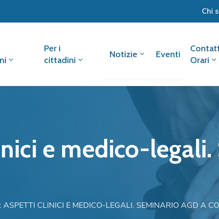
Chi 
Per i
Contatt
Notizie
Eventi
ni
cittadini
Orari
linici e medico-legal
: ASPETTI CLINICI E MEDICO-LEGALI. SEMINARIO AGD A 