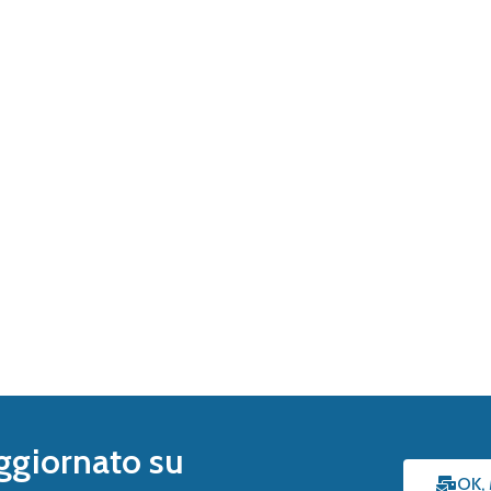
ggiornato su
OK,