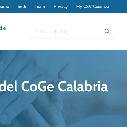
siamo
Sedi
Team
Privacy
My CSV Cosenza
i e
 del CoGe Calabria