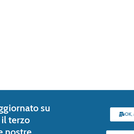
ggiornato su
OK,
il terzo
le nostre