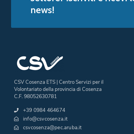
news!
CSV Cosenza ETS | Centro Servizi per il
Volontariato della provincia di Cosenza
C.F. 98052630781
+39 0984 464674
info@csvcosenza.it
csvcosenza@pec.aruba.it