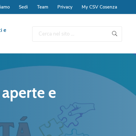
siamo
Sedi
Team
Privacy
My CSV Cosenza
i e
 aperte e