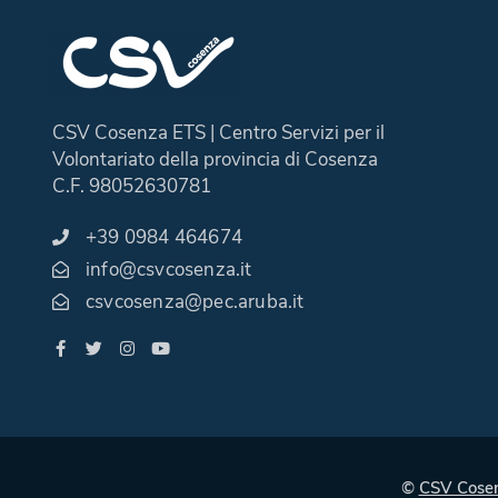
CSV Cosenza ETS | Centro Servizi per il
Volontariato della provincia di Cosenza
C.F. 98052630781
+39 0984 464674
info@csvcosenza.it
csvcosenza@pec.aruba.it
©
CSV Cose