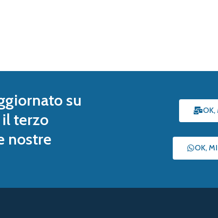
ggiornato su
OK,
il terzo
le nostre
OK, M