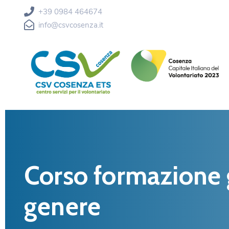
+39 0984 464674
info@csvcosenza.it
Corso formazione g
genere