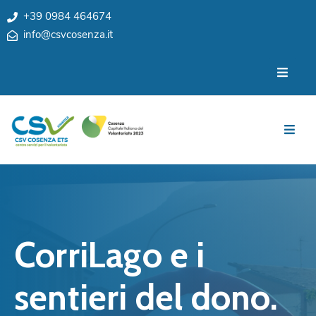
+39 0984 464674
info@csvcosenza.it
Per
Chi
le
siamo
associazioni
Sedi
Per
i
Team
cittadini
Privacy
Notizie
My
Eventi
CSV
CorriLago e i
Cosenza
Contatti
e
sentieri del dono.
Orari