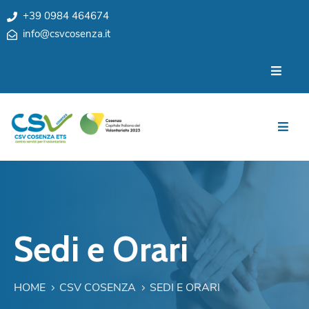
+39 0984 464674
info@csvcosenza.it
Per
Chi
le
siamo
associazioni
Sedi
Per
i
Team
cittadini
Privacy
Notizie
My
Eventi
CSV
Sedi e Orari
Cosenza
Contatti
e
Orari
HOME
CSV COSENZA
SEDI E ORARI