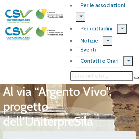
Per le associazioni
Per i cittadini
Notizie
Eventi
Contatti e Orari
Al via “Argento Vivo”,
progetto
dell’UniterpreSila