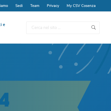
siamo
Sedi
Team
Privacy
My CSV Cosenza
i e