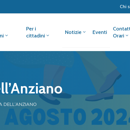
Chi 
Per i
Contatt
Notizie
Eventi
ni
cittadini
Orari
ell’Anziano
A DELL’ANZIANO