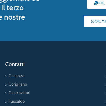
OK,
il terzo
le nostre
OK, M
Contatti
Cosenza
Corigliano
Castrovillari
Fuscaldo