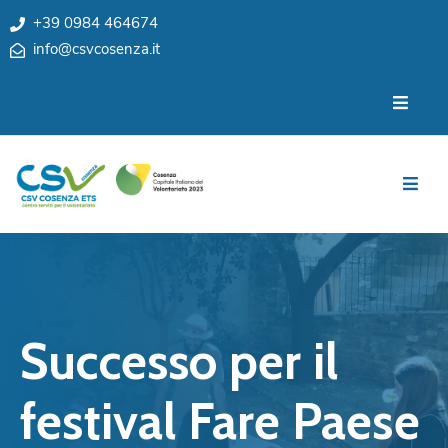
+39 0984 464674
info@csvcosenza.it
Per
Chi
le
siamo
associazioni
Sedi
Per
i
Team
cittadini
Privacy
Notizie
My
Eventi
CSV
Successo per il
Cosenza
Contatti
e
festival Fare Paese
Orari