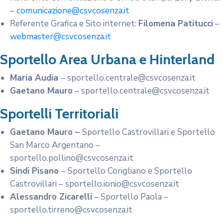
–
comunicazione@csvcosenza.it
Referente Grafica e Sito internet:
Filomena Patitucci
–
webmaster@csvcosenza.it
Sportello Area Urbana e Hinterland
Maria Audia
– sportello.centrale@csvcosenza.it
Gaetano Mauro
– sportello.centrale@csvcosenza.it
Sportelli Territoriali
Gaetano Mauro –
Sportello Castrovillari e Sportello
San Marco Argentano –
sportello.pollino@csvcosenza.it
Sindi Pisano
– Sportello Corigliano e Sportello
Castrovillari – sportello.ionio@csvcosenza.it
Alessandro Zicarelli
– Sportello Paola –
sportello.tirreno@csvcosenza.it