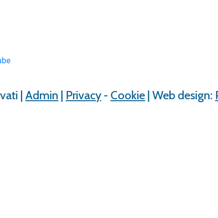
ube
rvati |
Admin
|
Privacy
-
Cookie
| Web design: