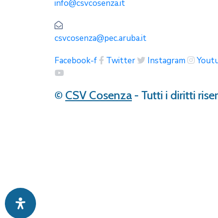
info@csvcosenza.it
csvcosenza@pec.aruba.it
Facebook-f
Twitter
Instagram
Yout
©
CSV Cosenza
- Tutti i diritti rise