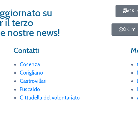
aggiornato su
OK, 
 il terzo
OK, mi 
i le nostre news!
Contatti
Me
Cosenza
Corigliano
Castrovillari
Fuscaldo
Cittadella del volontariato