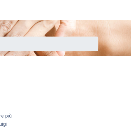
re più
uigi