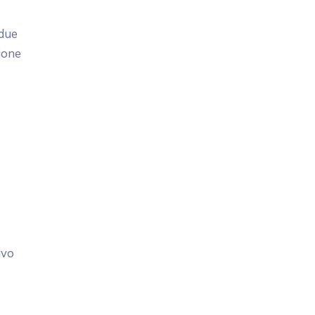
 due
zione
ivo