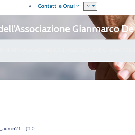
Contatti e Orari
dell’Associazione Gianmarco De
 DIVENTA VOLONTARIO DELL’ASSOCIAZIONE GIANMARCO 
_admin21
0