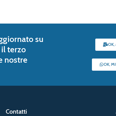
ggiornato su
OK,
il terzo
le nostre
OK, M
Contatti