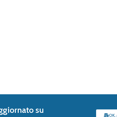
ggiornato su
OK,