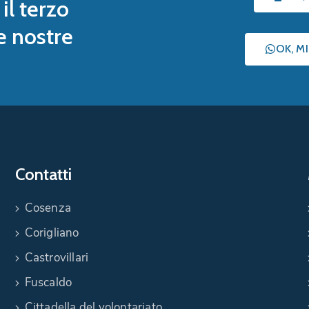
il terzo
le nostre
OK, M
Contatti
Cosenza
Corigliano
Castrovillari
Fuscaldo
Cittadella del volontariato