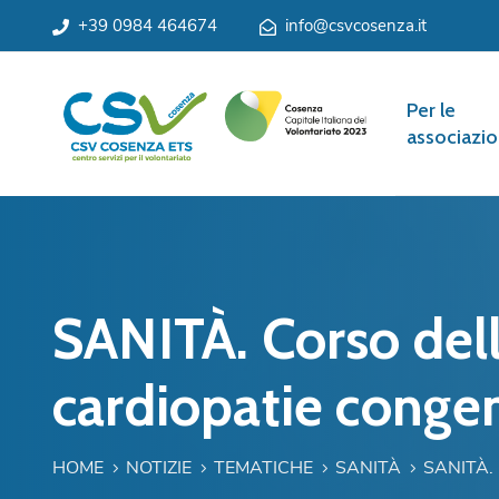
+39 0984 464674
info@csvcosenza.it
Per le
associazio
SANITÀ. Corso dell
cardiopatie conge
HOME
NOTIZIE
TEMATICHE
SANITÀ
SANITÀ.