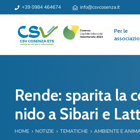
+39 0984 464674
info@csvcosenza.it
Per le
associazio
Rende: sparita la c
nido a Sibari e Lat
HOME
NOTIZIE
TEMATICHE
AMBIENTE E ANIMA