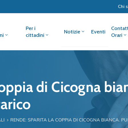
Chi 
Per i
Contatt
Notizie
Eventi
ni
cittadini
Orari
oppia di Cicogna bian
tarico
LI
RENDE: SPARITA LA COPPIA DI CICOGNA BIANCA. PU