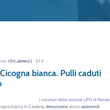
tore
CSV_admin21
0
 Cicogna bianca. Pulli caduti
o
I volontari della sezione LIPU di Rende
icogna bianca in Calabria,
denunciano
alcuni
spiacevoli