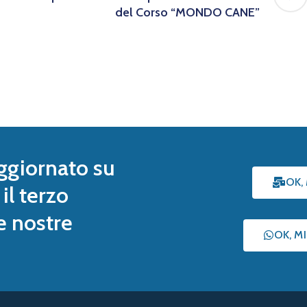
del Corso “MONDO CANE”
ggiornato su
OK,
il terzo
le nostre
OK, M