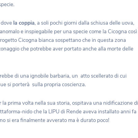
specie.
) dove
la coppia
, a soli pochi giorni dalla schiusa delle uova,
omalo e inspiegabile per una specie come la Cicogna così
el progetto Cicogna bianca sospettano che in questa zona
cconaggio che potrebbe aver portato anche alla morte delle
ebbe di una ignobile barbaria, un atto scellerato di cui
e si porterà sulla propria coscienza.
r la prima volta nella sua storia, ospitava una nidificazione d
ttaforma-nido che la LIPU di Rende aveva installato anni fa
anno si era finalmente avverato ma è durato poco!