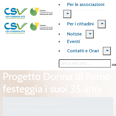
Per le associazioni
Per i cittadini
Notizie
Eventi
Contatti e Orari
Progetto Donna di Firmo
festeggia i suoi 35 anni
HOME
NOTIZIE ASSOCIAZIONI
PROGETTO DONNA DI FIRMO FESTEGGIA I SUOI 35