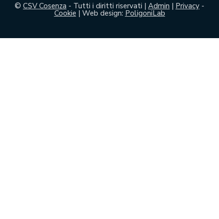
©
CSV Cosenza
- Tutti i diritti riservati |
Admin
|
Privacy
-
Cookie
| Web design:
PoligoniLab