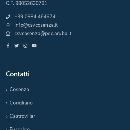
C.F. 98052630781
+39 0984 464674
info@csvcosenza.it
csvcosenza@pec.aruba.it
Contatti
Cosenza
Corigliano
Castrovillari
Fuscaldo