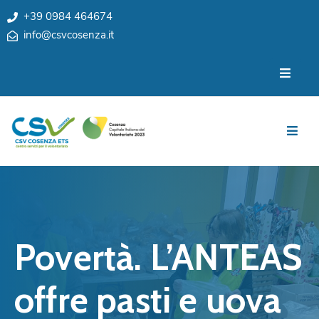
+39 0984 464674
info@csvcosenza.it
Per
Chi
le
siamo
associazioni
Sedi
Per
i
Team
cittadini
Privacy
Notizie
My
Eventi
CSV
Povertà. L’ANTEAS
Cosenza
Contatti
e
offre pasti e uova
Orari