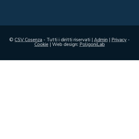
©
CSV Cosenza
- Tutti i diritti riservati |
Admin
|
Privacy
-
Cookie
| Web design:
PoligoniLab