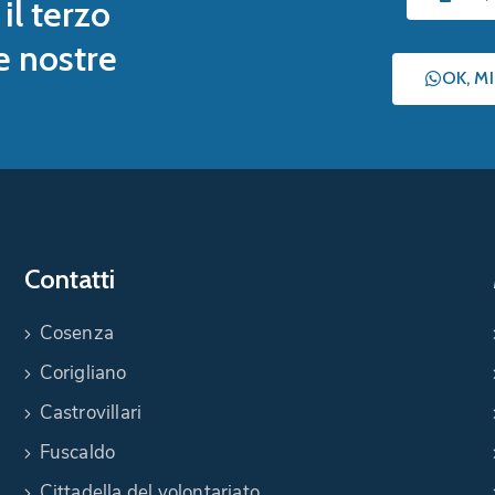
il terzo
le nostre
OK, M
Contatti
Cosenza
Corigliano
Castrovillari
Fuscaldo
Cittadella del volontariato