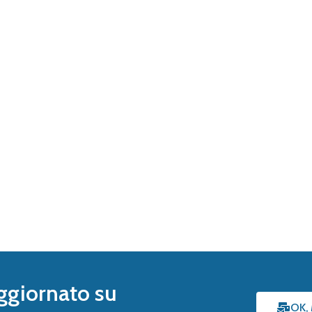
ggiornato su
OK,