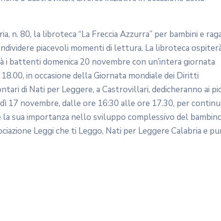
a, n. 80, la libroteca “La Freccia Azzurra” per bambini e raga
ondividere piacevoli momenti di lettura. La libroteca ospiterà
irà i battenti domenica 20 novembre con un’intera giornata
e 18.00, in occasione della Giornata mondiale dei Diritti
tari di Nati per Leggere, a Castrovillari, dedicheranno ai pic
edì 17 novembre, dalle ore 16:30 alle ore 17.30, per continu
e e la sua importanza nello sviluppo complessivo del bambino
sociazione Leggi che ti Leggo, Nati per Leggere Calabria e p