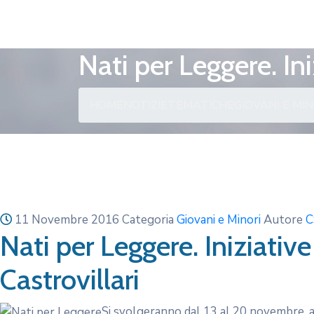
Nati per Leggere. In
HOME
NOTIZIE
TEMATICHE
GIOVANI E MIN
11 Novembre 2016
Categoria
Giovani e Minori
Autore
C
Nati per Leggere. Iniziativ
Castrovillari
Si svolgeranno dal 13 al 20 novembre, anc