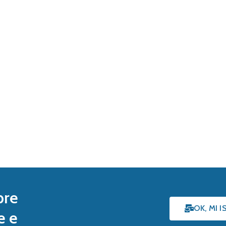
pre
OK, MI 
e e