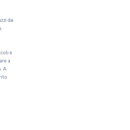
zzi dai
,
coli e
are a
. A
unto