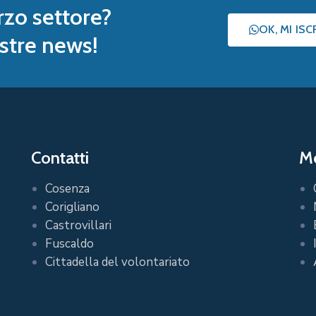
rzo settore?
OK, MI IS
nostre news!
Contatti
Me
Cosenza
Corigliano
Castrovillari
Fuscaldo
Cittadella del volontariato