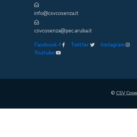
info@csvcosenza.it
csvcosenza@pec.aruba.it
Facebook-f
Twitter
Instagram
Youtube
©
CSV Cose