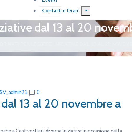
Eventi
Contatti e Orari
iziative dal 13 al 20 novemb
ORI
NATI PER LEGGERE. INIZIATIVE DAL 13 AL 20 NOVEM
SV_admin21
0
e dal 13 al 20 novembre a
he a Castrovillari, diverse iniziative in occasione della