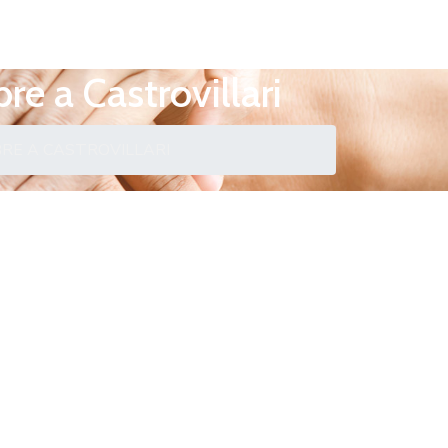
re a Castrovillari
BRE A CASTROVILLARI