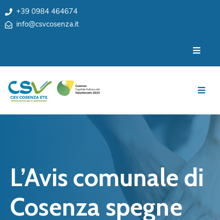
+39 0984 464674
info@csvcosenza.it
Per
Chi
le
siamo
associazioni
Sedi
Per
i
Team
cittadini
Privacy
Notizie
My
Eventi
CSV
L’Avis comunale di
Cosenza
Contatti
e
Cosenza spegne
Orari