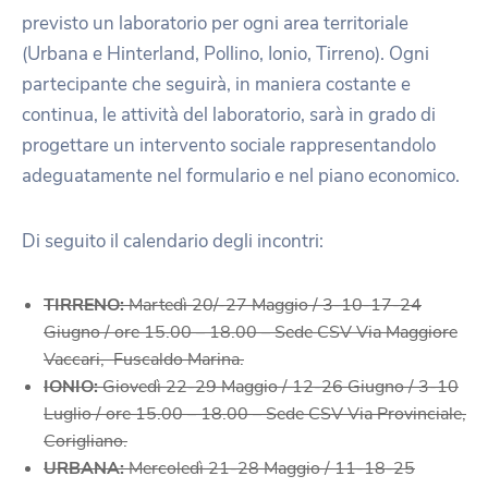
previsto un laboratorio per ogni area territoriale
(Urbana e Hinterland, Pollino, Ionio, Tirreno). Ogni
partecipante che seguirà, in maniera costante e
continua, le attività del laboratorio, sarà in grado di
progettare un intervento sociale rappresentandolo
adeguatamente nel formulario e nel piano economico.
Di seguito il calendario degli incontri:
TIRRENO:
Martedì 20/-27 Maggio / 3-10-17-24
Giugno / ore 15.00 – 18.00 – Sede CSV Via Maggiore
Vaccari, Fuscaldo Marina.
IONIO:
Giovedì 22-29 Maggio / 12-26 Giugno / 3-10
Luglio / ore 15.00 – 18.00 – Sede CSV Via Provinciale,
Corigliano.
URBANA:
Mercoledì 21-28 Maggio / 11-18-25