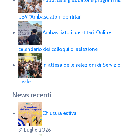
Pubblicate graduatorie programma
CSV “Ambasciatori identitari”
Ambasciatori identitari. Online il
calendario dei colloqui di selezione
In attesa delle selezioni di Servizio
Civile
News recenti
Chiusura estiva
31 Luglio 2026