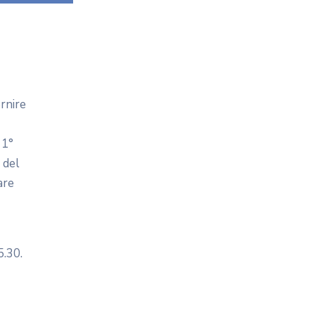
ornire
 1°
 del
are
5.30.