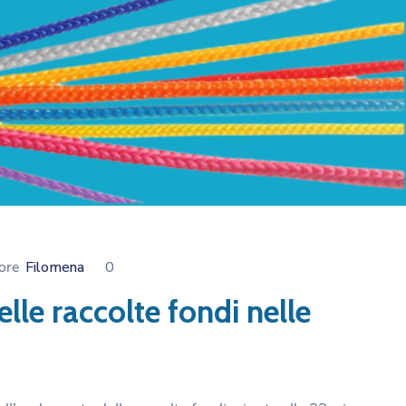
ore
Filomena
0
lle raccolte fondi nelle