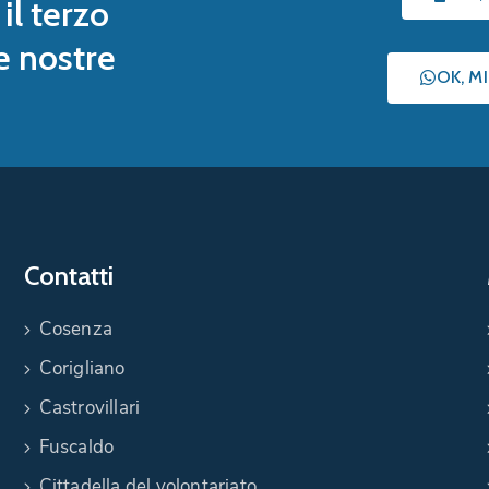
il terzo
le nostre
OK, M
Contatti
Cosenza
Corigliano
Castrovillari
Fuscaldo
Cittadella del volontariato