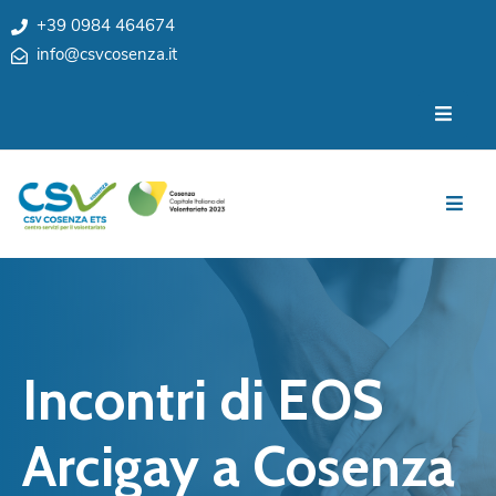
+39 0984 464674
info@csvcosenza.it
Per
Chi
le
siamo
associazioni
Sedi
Per
i
Team
cittadini
Privacy
Notizie
My
Eventi
CSV
Incontri di EOS
Cosenza
Contatti
e
Arcigay a Cosenza
Orari